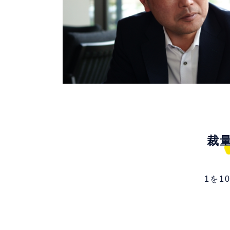
裁
1を1